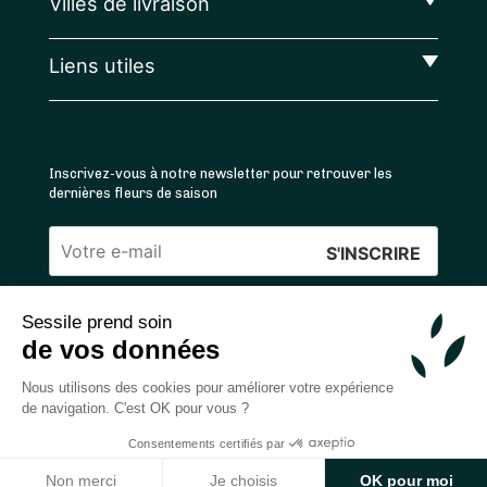
Villes de livraison
Liens utiles
Inscrivez-vous à notre newsletter pour retrouver les
dernières fleurs de saison
Veuillez
laisser
Sessile prend soin
ce
4.4
/5 ⭐ | 120 000+ bouquets livrés |
811
avis
de vos données
champ
Achats 100% sécurisés
vide.
Nous utilisons des cookies pour améliorer votre expérience
de navigation. C'est OK pour vous ?
Consentements certifiés par
2026 — © Sessile SAS
Ajouter au panier
Non merci
Je choisis
OK pour moi