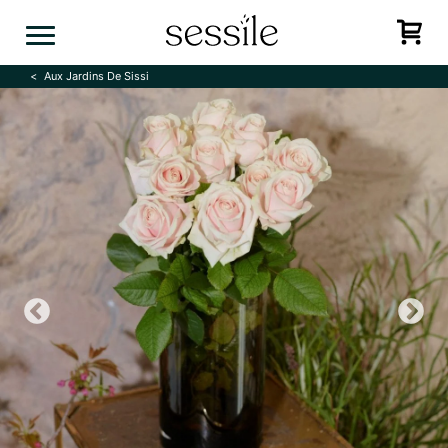
Skip
to
content
Aux Jardins De Sissi
Previous
N