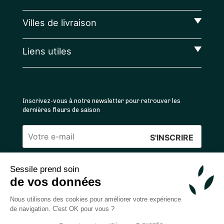
Villes de livraison
Liens utiles
Inscrivez-vous à notre newsletter pour retrouver les
dernières fleurs de saison
Veuillez
laisser
Sessile prend soin
ce
4.4
/5 ⭐ | 120 000+ bouquets livrés |
811
avis
de vos données
champ
Achats 100% sécurisés
vide.
Nous utilisons des cookies pour améliorer votre expérience
de navigation. C'est OK pour vous ?