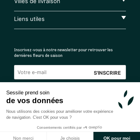
Villes de livraison
Liens utiles
Inscrivez-vous à notre newsletter pour retrouver les
dernières fleurs de saison
Veuillez
laisser
Sessile prend soin
ce
4.4
/5 ⭐ | 120 000+ bouquets livrés |
811
avis
de vos données
champ
Achats 100% sécurisés
vide.
Nous utilisons des cookies pour améliorer votre expérience
de navigation. C'est OK pour vous ?
Consentements certifiés par
2026 — © Sessile SAS
Ajouter au panier
Non merci
Je choisis
OK pour moi