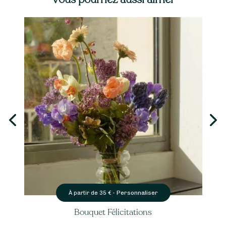
Personnaliser
À partir de
35
€ -
Bouquet Félicitations