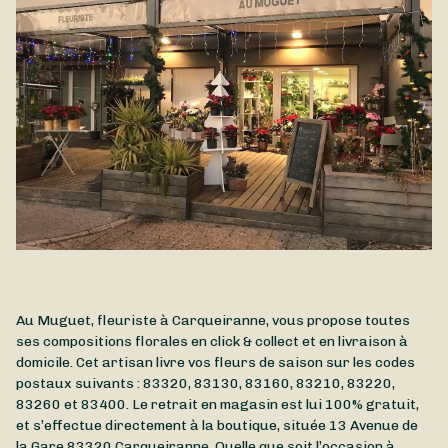
Naissance directement à Carqueiranne et dans les environs.
Au Muguet, fleuriste à Carqueiranne, vous propose toutes
ses compositions florales en click & collect et en livraison à
domicile. Cet artisan livre vos fleurs de saison sur les codes
postaux suivants : 83320, 83130, 83160, 83210, 83220,
83260 et 83400. Le retrait en magasin est lui 100% gratuit,
et s’effectue directement à la boutique, située
13 Avenue de
la Gare
83320
Carqueiranne
. Quelle que soit l’occasion à