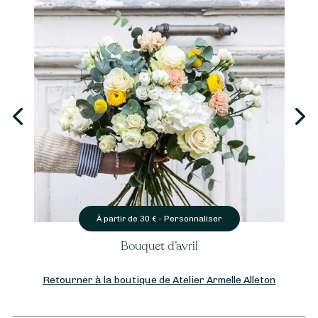
Personnaliser
artir de
30
€ -
À partir 
Bouquet d’avril
B
Retourner à la boutique de Atelier Armelle Alleton