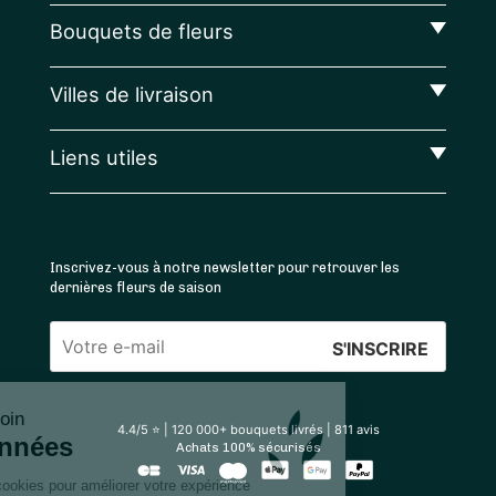
Bouquets de fleurs
Villes de livraison
Liens utiles
Inscrivez-vous à notre newsletter pour retrouver les
dernières fleurs de saison
Veuillez
laisser
Sessile prend soin
ce
4.4
/5 ⭐ | 120 000+ bouquets livrés |
811
avis
de vos données
champ
Achats 100% sécurisés
vide.
Nous utilisons des cookies pour améliorer votre expérience