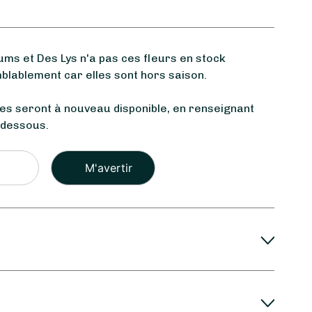
s et Des Lys n'a pas ces fleurs en stock
blablement car elles sont hors saison.
les seront à nouveau disponible, en renseignant
-dessous.
Veuillez
laisser
ce
champ
vide.