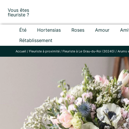
Skip
Vous êtes
to
fleuriste ?
content
Été
Hortensias
Roses
Amour
Ami
Rétablissement
Accueil
/
Fleuriste à proximité
/
Fleuriste à Le Grau-du-Roi (30240)
/
Arums e