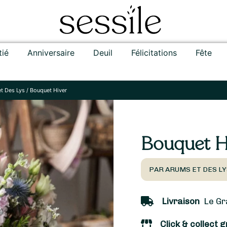
tié
Anniversaire
Deuil
Félicitations
Fête
t Des Lys
/
Bouquet Hiver
Bouquet H
PAR ARUMS ET DES LY
Livraison
Le Gra
Click & collect g