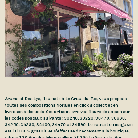
plaisir. Avec ses jolies fleurs en pompons et son volume
chaleur et des courants d'air.
généreux, l'hortensia se décline en de multiples teintes, toutes
plus douces les unes que les autres. Cette création
généreuse et pleine de fraîcheur est disponible à la livraison à
Le Grau-du-Roi et dans les environs.
Arums et Des Lys, fleuriste à Le Grau-du-Roi, vous propose
toutes ses compositions florales en click & collect et en
livraison à domicile. Cet artisan livre vos fleurs de saison sur
les codes postaux suivants : 30240, 30220, 30470, 30660,
34250, 34280, 34400, 34470 et 34590. Le retrait en magasin
est lui 100% gratuit, et s’effectue directement à la boutique,
située
128 Rue des Moussaillons
30240
Le Grau-du-Roi
.