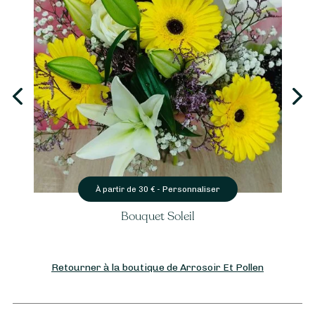
onnaliser
Personnali
À partir de
33
€ -
eil
Anthurium en plant
Retourner à la boutique de Arrosoir Et Pollen