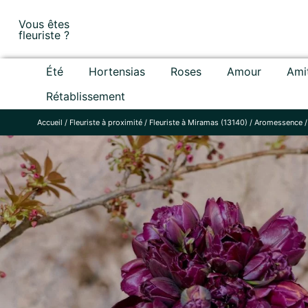
Skip
Vous êtes
to
fleuriste ?
content
Été
Hortensias
Roses
Amour
Ami
Rétablissement
Accueil
/
Fleuriste à proximité
/
Fleuriste à Miramas (13140)
/
Aromessence