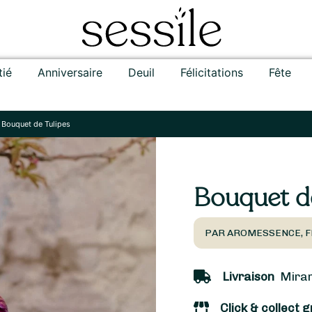
tié
Anniversaire
Deuil
Félicitations
Fête
/
Bouquet de Tulipes
Bouquet de
PAR AROMESSENCE, F
Livraison
Mirama
Click & collect g