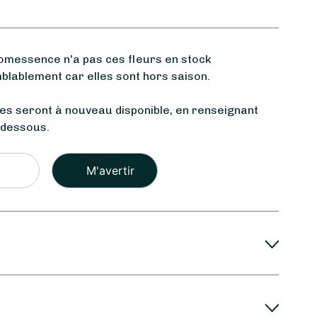
messence n'a pas ces fleurs en stock
blablement car elles sont hors saison.
les seront à nouveau disponible, en renseignant
-dessous.
Veuillez
laisser
ce
champ
vide.