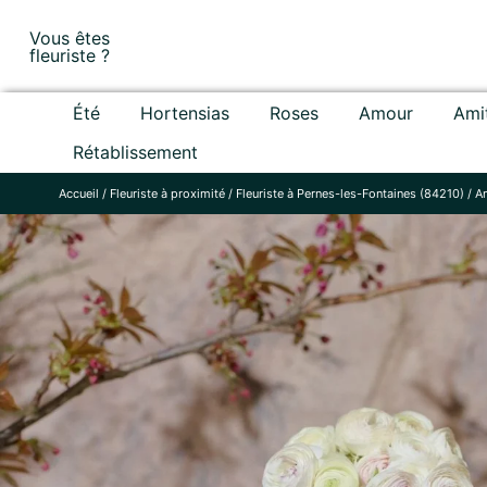
Skip
Vous êtes
to
fleuriste ?
content
Été
Hortensias
Roses
Amour
Ami
Rétablissement
Accueil
/
Fleuriste à proximité
/
Fleuriste à Pernes-les-Fontaines (84210)
/
A