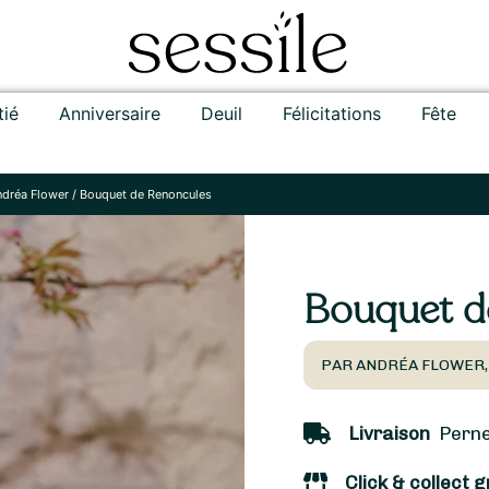
tié
Anniversaire
Deuil
Félicitations
Fête
ndréa Flower
/
Bouquet de Renoncules
Bouquet d
PAR ANDRÉA FLOWER,
Livraison
Pernes
Click & collect g