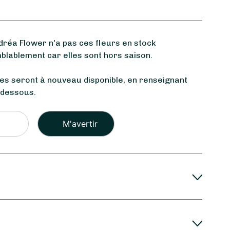
éa Flower n'a pas ces fleurs en stock
blablement car elles sont hors saison.
les seront à nouveau disponible, en renseignant
-dessous.
Veuillez
laisser
ce
champ
vide.