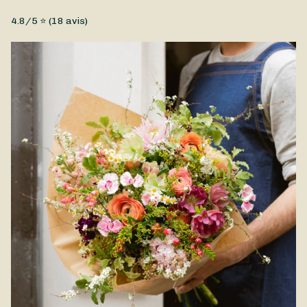
couteau.
Anémones, Bohèmes, Petit prix, Sauvages ...
4.8
/5 ⭐ (
18
avis)
Un joli bouquet composé principalement d'anémones, réalisé
par Andréa Flower ! Celles-ci offrent une large palette de
couleurs qui vous permet d'exprimer toutes vos émotions. Ce
bouquet se prête à merveille à toutes les occasions, qu'il
s'agisse de remercier vos proches de leur soutien, de
célébrer un anniversaire, ou de témoigner de votre amour. Ce
bouquet d'Anémones est disponible à la livraison à Pernes-les-
Fontaines et ses alentours.