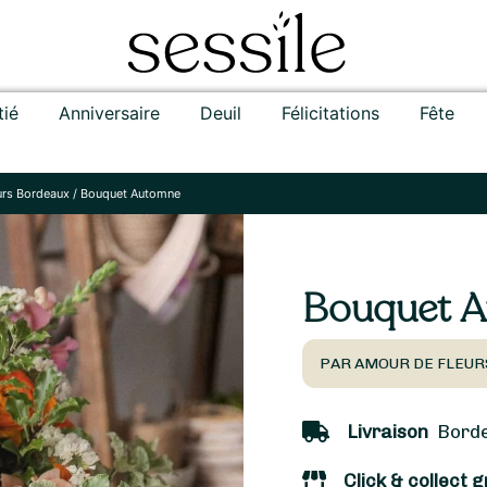
tié
Anniversaire
Deuil
Félicitations
Fête
urs Bordeaux
/
Bouquet Automne
Bouquet 
PAR AMOUR DE FLEUR
Livraison
Bordea
Click & collect g