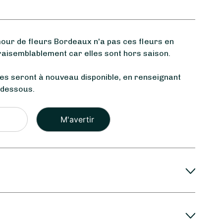
r de fleurs Bordeaux n'a pas ces fleurs en
raisemblablement car elles sont hors saison.
les seront à nouveau disponible, en renseignant
-dessous.
Veuillez
laisser
ce
champ
vide.