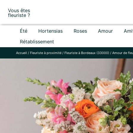
Skip
Vous êtes
to
fleuriste ?
content
Été
Hortensias
Roses
Amour
Ami
Rétablissement
Accueil
/
Fleuriste à proximité
/
Fleuriste à Bordeaux (33000)
/
Amour de fle