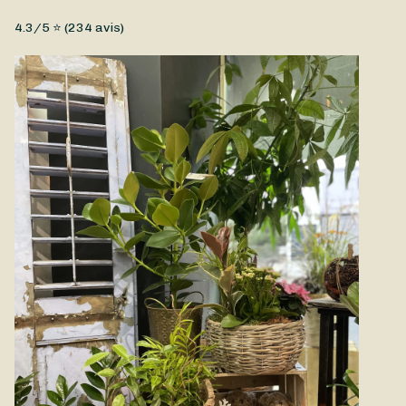
Fleurs coupées, Fleurs fraîches, Petit prix, Tulipes
4.3
/5 ⭐ (
234
avis)
Des fleurs à faire livrer à Antibes ou à proximité ? Optez pour
ce bouquet et Allard Fleurs, fleuriste à Antibes, vous
composera une magnifique création en mettant ses plus
belles tulipes à l'honneur.