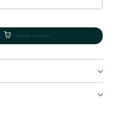
Ajouter au panier
t Rétablissement reste frais et vibrant plus
Le murmure des fleurs vous recommande de couper