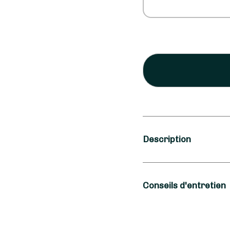
Description
Occasion
Conseils d'entretien
Rétablissement
Type de fleurs
Pour que votre Bouque
longtemps, Akane - 