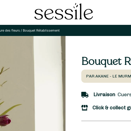
re des fleurs
/
Bouquet Rétablissement
Bouquet R
PAR AKANE - LE MURM
Livraison
Cuers 
Click & collect g