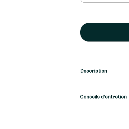
Description
Saison
Conseils d'entretien
Printemps, Été
Occasion
Pour conserver vos ly
recommande de les ent
Deuil, Mariage, Na
courants d’air, et des