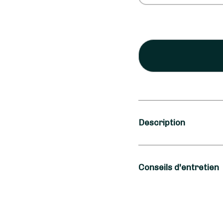
Description
Occasion
Conseils d'entretien
Amitié
Type de fleurs
Pour que votre Bouquet
Magie des Fleurs vou
Fleurs fraîches, P
centimètres dès récep