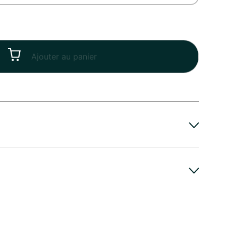
Ajouter au panier
 Amitié reste frais et vibrant plus longtemps, A la
s recommande de couper les tiges d'environ deux
etit prix
tion. Placez ensuite votre Bouquet Amitié dans un