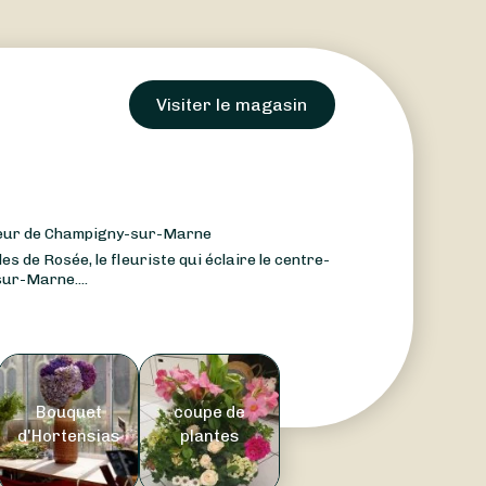
Visiter le magasin
œur de Champigny-sur-Marne
s de Rosée, le fleuriste qui éclaire le centre-
sur-Marne....
Bouquet
coupe de
d'Hortensias
plantes