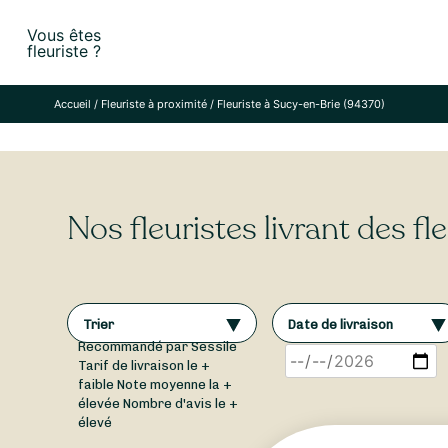
Skip
Vous êtes
to
fleuriste ?
content
Accueil
/
Fleuriste à proximité
/
Fleuriste à Sucy-en-Brie (94370)
Nos fleuristes livrant des f
Trier
Date de livraison
Recommandé par Sessile
Tarif de livraison le +
faible
Note moyenne la +
élevée
Nombre d'avis le +
élevé