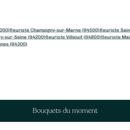
4000)
fleuriste Champigny-sur-Marne (94500)
fleuriste Sa
vry-sur-Seine (94200)
fleuriste Villejuif (94800)
fleuriste Ma
nnes (94300)
Bouquets du moment