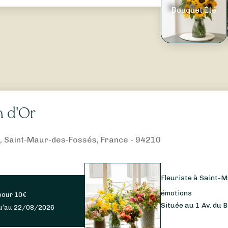
Bouquet Été
n d'Or
c, Saint-Maur-des-Fossés, France - 94210
Fleuriste à Saint-M
émotions
pour
10
€
Située au 1 Av. du B
u’au 22/08/2026