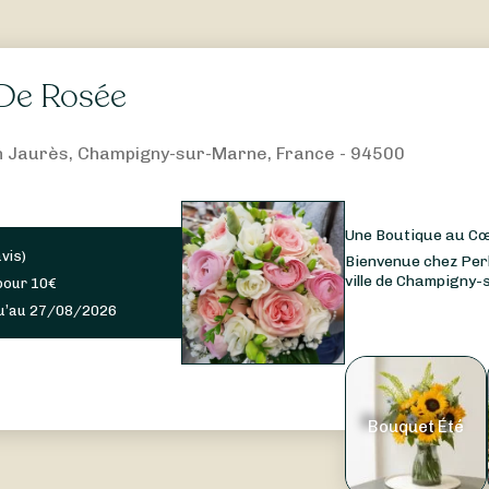
 De Rosée
 Jaurès, Champigny-sur-Marne, France - 94500
Une Boutique au C
avis
)
Bienvenue chez Perle
ville de Champigny-
pour
10
€
u’au 27/08/2026
Bouquet Été