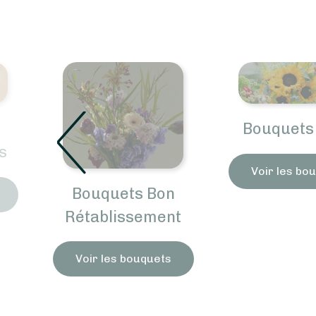
Bouquets d'Été
Voir les bouquets
ets Bon
issement
s bouquets
V