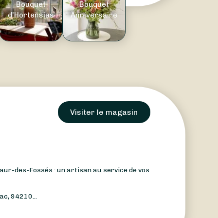
Bouquet
Bouquet
d'Hortensias
Anniversaire
Visiter le magasin
aur-des-Fossés : un artisan au service de vos
ac, 94210...