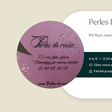
Perles
69 Rue Jean
4.4/5
⭐
(
119 
Chez vous 
Fermé jusq