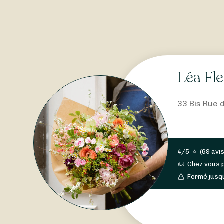
Léa Fl
33 Bis Rue 
4/5
⭐
(
69 avi
Chez vous 
Fermé jusq